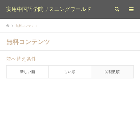
実用中国語学院リスニングワールド
検索
無料コンテンツ
無料コンテンツ
並べ替え条件
新しい順
古い順
閲覧数順
無料コンテンツ
保護中: 特定授業用資料（招待
者様専用）