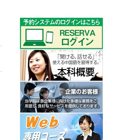
ゴ
リ
ー