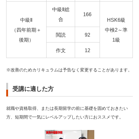
中級Ⅱ総
166
合
中級Ⅱ
HSK6級
（四年前期＋
中検2～準
閲読
92
後期）
1級
作文
12
※改善のためカリキュラムは予告なく変更することがあります。
受講に適した方
就職や資格取得、または長期留学の前に基礎を固めておきたい
方、短期間で一気にレベルアップしたい方におススメです。