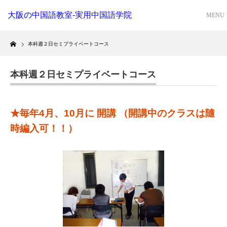
大阪の中国語教室-実用中国語学院
Home
本科週２日セミプライベートコース
本科週２日セミプライベートコース
★毎年4月、10月に 開講 （開講中のクラスは隨
時編入可！！）