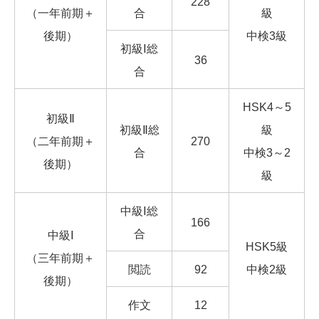
228
（一年前期＋
合
級
後期）
中検3級
初級Ⅰ総
36
合
HSK4～5
初級Ⅱ
初級Ⅱ総
級
（二年前期＋
270
合
中検3～2
後期）
級
中級Ⅰ総
166
合
中級Ⅰ
HSK5級
（三年前期＋
閲読
92
中検2級
後期）
作文
12