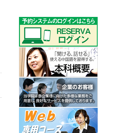
ゴ
リ
ー