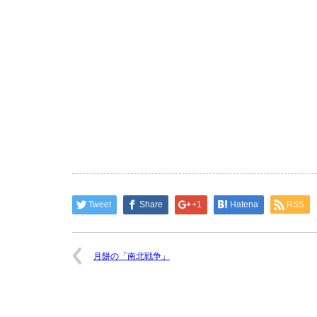
Tweet
Share
+1
Hatena
RSS
月餅の「南北戦争」