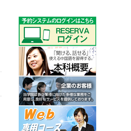
ゴ
リ
ー