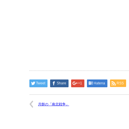
Tweet
Share
+1
Hatena
RSS
月餅の「南北戦争」