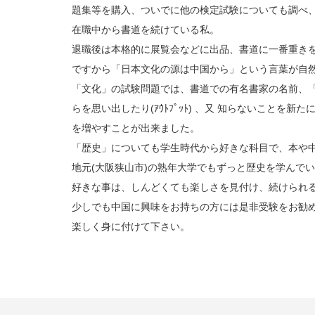
題集等を購入、ついでに他の検定試験についても調べ
在職中から書道を続けている私。
退職後は本格的に展覧会などに出品、書道に一番重き
ですから「日本文化の源は中国から」という言葉が自
「文化」の試験問題では、書道での有名書家の名前、
らを思い出したり(ｱｳﾄﾌﾟｯﾄ) 、又 知らないことを新
を増やすことが出来ました。
「歴史」についても学生時代から好きな科目で、本や
地元(大阪狭山市)の熟年大学でもずっと歴史を学んで
好きな事は、しんどくても楽しさを見付け、続けられ
少しでも中国に興味をお持ちの方には是非受験をお勧
楽しく身に付けて下さい。