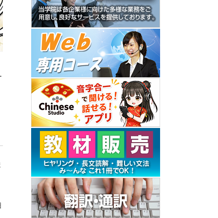
月
ー
ま
日