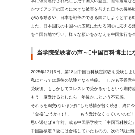
本に強制連行され死亡した中国人の慰霊、遺骨送還な
かつてアジアの国々に大きな被害を与えた日本の侵略
がめる動きや、日本を戦争のできる国にしようとする
また、日本国民の中国への広範にわたる関心に応える
を全国各地で行い、様々な願いをかなえる中国旅行を
当学院受験者の声～中国百科博士に
2025年12月6日、第18回中国百科検定試験を受験しま
私にとっては最後の試験となる特級。 しかも不得意
受験後、もしかしてスレスレで受かるかもという期待
もう一度受けるとしたら一年後か…という不安感。
それらを綯交(ないま)ぜにした感情が暫く続き、終に
「合格(ごうかく)！」 もう受けなくっていいのだ
思い返せば８年前、或る中国語学校で「中国百科検定
中国語検定３級には合格していたものの、次の2級は