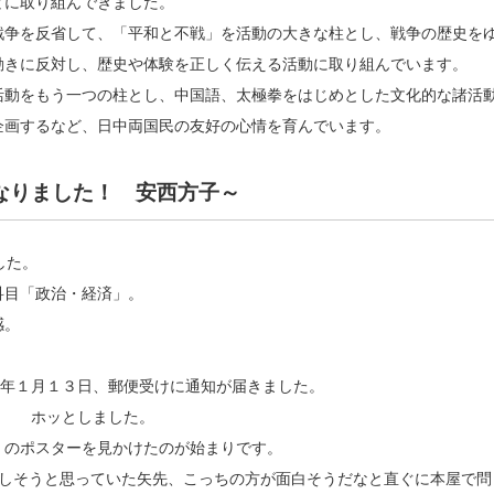
どに取り組んできました。
戦争を反省して、「平和と不戦」を活動の大きな柱とし、戦争の歴史を
動きに反対し、歴史や体験を正しく伝える活動に取り組んでいます。
活動をもう一つの柱とし、中国語、太極拳をはじめとした文化的な諸活
企画するなど、日中両国民の友好の心情を育んでいます。
なりました！ 安西方子～
した。
科目「政治・経済」。
感。
今年１月１３日、郵便受けに通知が届きました。
！ ホッとしました。
」のポスターを見かけたのが始まりです。
難しそうと思っていた矢先、こっちの方が面白そうだなと直ぐに本屋で問