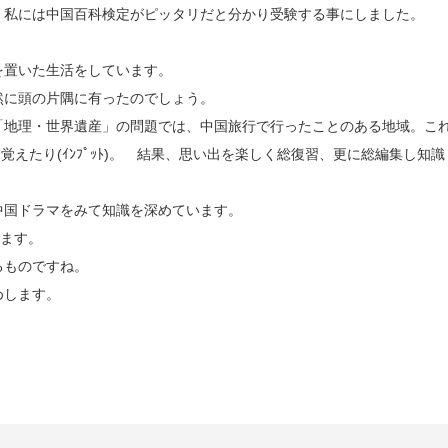
、私には中国百科検定がピッタリだと分かり受験する事にしました。
を置いた生活をしています。
然に頭の片隅に有ったのでしょう。
「地理・世界遺産」の問題では、中国旅行で行ったことのある地域。こ
たに覚えたり(ｲﾝﾌﾟｯﾄ)。 結果、思い出を楽しく総復習、更に総編集し知識
中国ドラマをみて知識を深めています。
います。
るものですね。
めします。