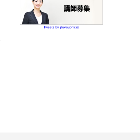
Tweets by jituyouofficial
れ