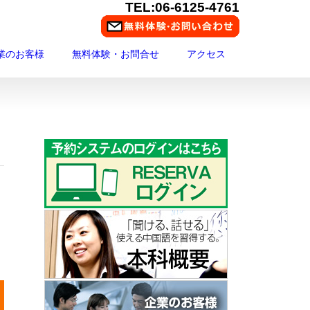
TEL:06-6125-4761
業のお客様
無料体験・お問合せ
アクセス