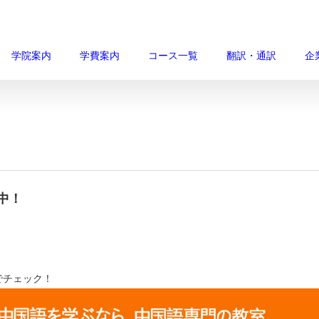
学院案内
学費案内
コース一覧
翻訳・通訳
企
中！
でチェック！