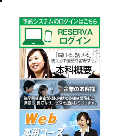
ゴ
リ
ー