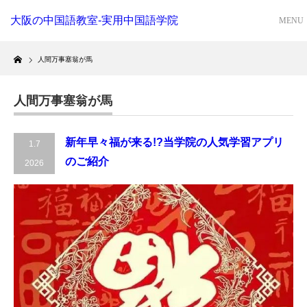
大阪の中国語教室-実用中国語学院
Home
人間万事塞翁が馬
人間万事塞翁が馬
新年早々福が来る!?当学院の人気学習アプリ
1.7
のご紹介
2026