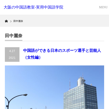
大阪の中国語教室-実用中国語学院
Home
田中麗奈
田中麗奈
中国語ができる日本のスポーツ選手と芸能人
4.27
（女性編）
2021