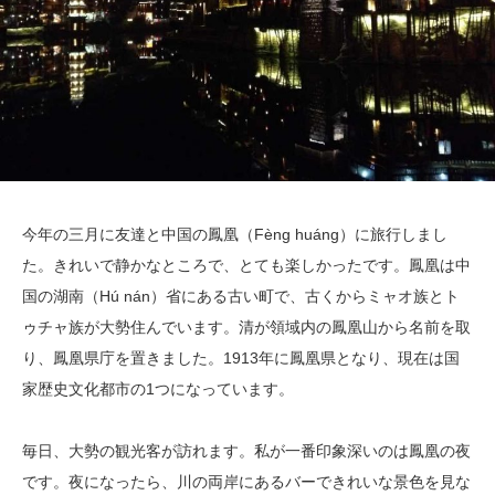
今年の三月に友達と中国の鳳凰（Fèng huáng）に旅行しまし
た。きれいで静かなところで、とても楽しかったです。鳳凰は中
国の湖南（Hú nán）省にある古い町で、古くからミャオ族とト
ゥチャ族が大勢住んでいます。清が領域内の鳳凰山から名前を取
り、鳳凰県庁を置きました。1913年に鳳凰県となり、現在は国
家歴史文化都市の1つになっています。
毎日、大勢の観光客が訪れます。私が一番印象深いのは鳳凰の夜
です。夜になったら、川の両岸にあるバーできれいな景色を見な