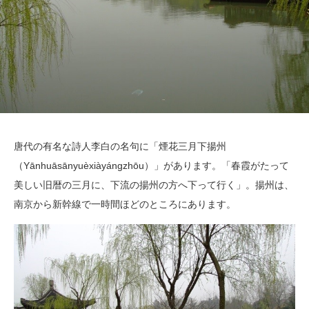
唐代の有名な詩人李白の名句に「煙花三月下揚州
（Yānhuāsānyuèxiàyángzhōu）」があります。「春霞がたって
美しい旧暦の三月に、下流の揚州の方へ下って行く」。揚州は、
南京から新幹線で一時間ほどのところにあります。