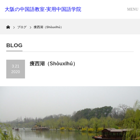
大阪の中国語教室-実用中国語学院
Home
ブログ
痩西湖（Shòuxīhú）
BLOG
痩西湖（Shòuxīhú）
3.21
2020