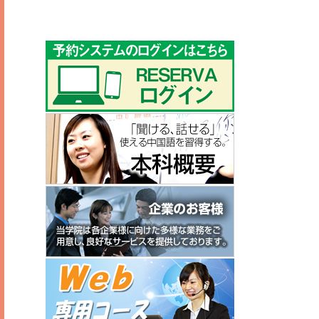
ゴ
リ
ー