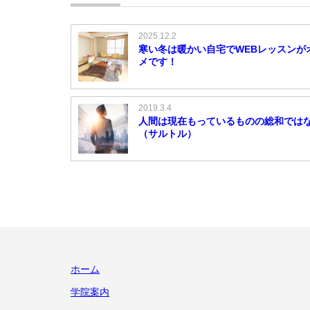
2025.12.2
寒い冬は暖かい自宅でWEBレッスンが
メです！
2019.3.4
人間は現在もっているものの総和では
（サルトル）
ホーム
学院案内