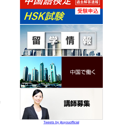
き
Tweets by jituyouofficial