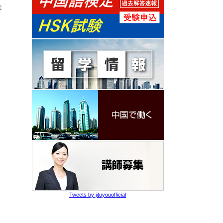
は
Tweets by jituyouofficial