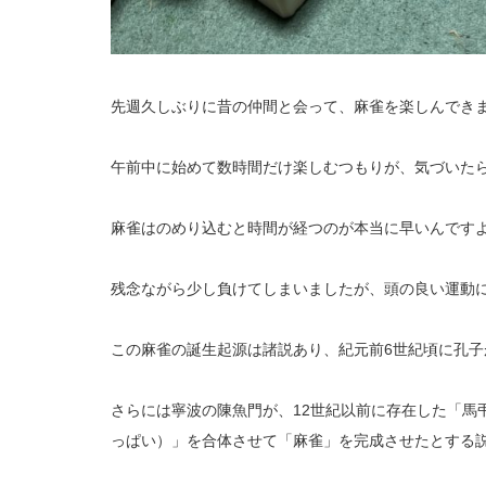
先週久しぶりに昔の仲間と会って、麻雀を楽しんでき
午前中に始めて数時間だけ楽しむつもりが、気づいた
麻雀はのめり込むと時間が経つのが本当に早いんです
残念ながら少し負けてしまいましたが、頭の良い運動
この麻雀の誕生起源は諸説あり、紀元前6世紀頃に孔子
さらには寧波の陳魚門が、12世紀以前に存在した「馬
っぱい）」を合体させて「麻雀」を完成させたとする