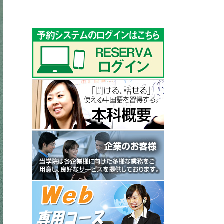
ゴ
リ
ー