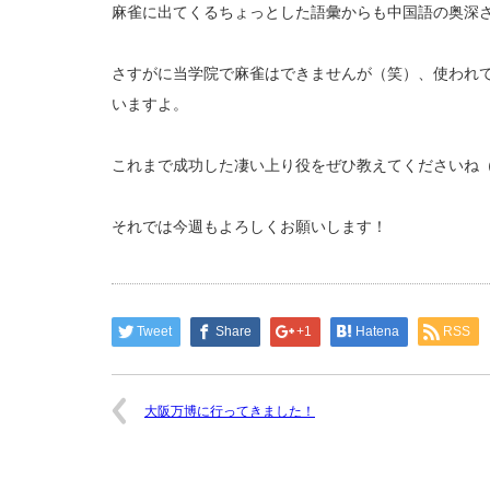
麻雀に出てくるちょっとした語彙からも中国語の奥深
さすがに当学院で麻雀はできませんが（笑）、使われ
いますよ。
これまで成功した凄い上り役をぜひ教えてくださいね
それでは今週もよろしくお願いします！
Tweet
Share
+1
Hatena
RSS
大阪万博に行ってきました！