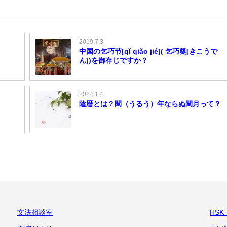
2019.7.3
中国の乞巧节[qǐ qiǎo jié]( 乞巧奠[きこうで
ん])を御存じですか？
2024.1.4
陰暦とは？閏（うるう）年ならぬ閏月って？
文法相談室
HS