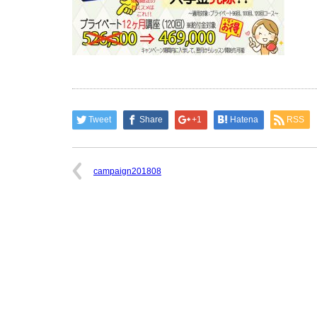
Tweet
Share
+1
Hatena
RSS
campaign201808