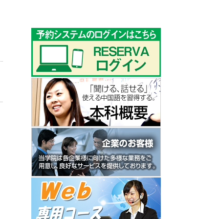
ゴ
リ
ー