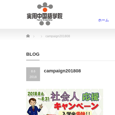
ホーム
Home
campaign201808
BLOG
campaign201808
8.6
2018