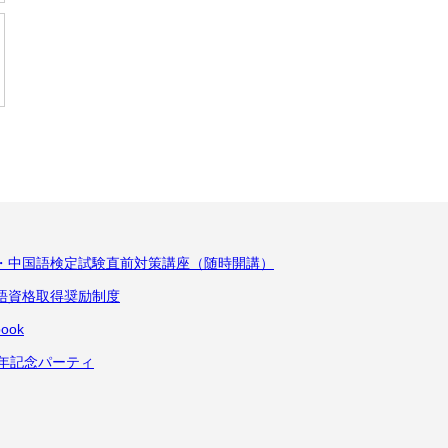
K・中国語検定試験直前対策講座（随時開講）
語資格取得奨励制度
book
周年記念パーティ