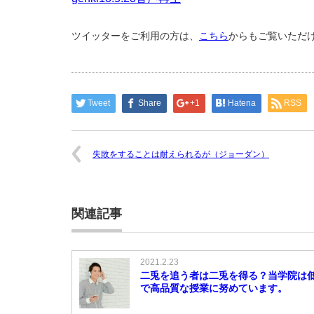
ツイッターをご利用の方は、
こちら
からもご覧いただ
Tweet
Share
+1
Hatena
RSS
失敗をすることは耐えられるが（ジョーダン）
関連記事
2021.2.23
二兎を追う者は二兎を得る？当学院は
で高品質な授業に努めています。