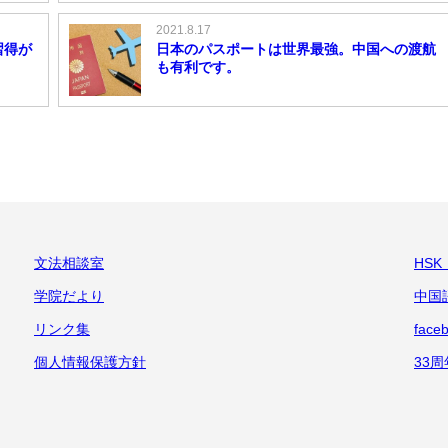
2021.8.17
習得が
日本のパスポートは世界最強。中国への渡航
も有利です。
文法相談室
HS
学院だより
中国
リンク集
face
個人情報保護方針
33