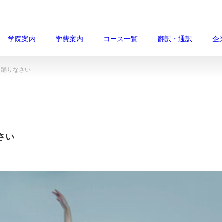
学院案内
学費案内
コース一覧
翻訳・通訳
企
に踊りなさい
さい