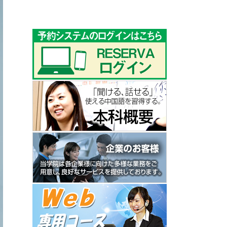
ゴ
リ
ー