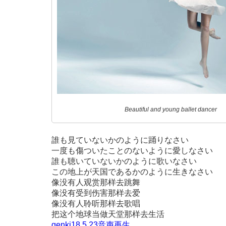
Beautiful and young ballet dancer
誰も見ていないかのように踊りなさい
一度も傷ついたことのないように愛しなさい
誰も聴いていないかのように歌いなさい
この地上が天国であるかのように生きなさい
像没有人观赏那样去跳舞
像没有受到伤害那样去爱
像没有人聆听那样去歌唱
把这个地球当做天堂那样去生活
genki18.5.23音声再生