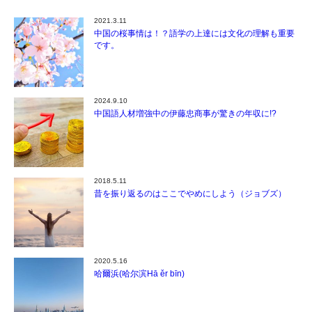
2021.3.11
中国の桜事情は！？語学の上達には文化の理解も重要
です。
2024.9.10
中国語人材増強中の伊藤忠商事が驚きの年収に!?
2018.5.11
昔を振り返るのはここでやめにしよう（ジョブズ）
2020.5.16
哈爾浜(哈尔滨Hā ěr bīn)