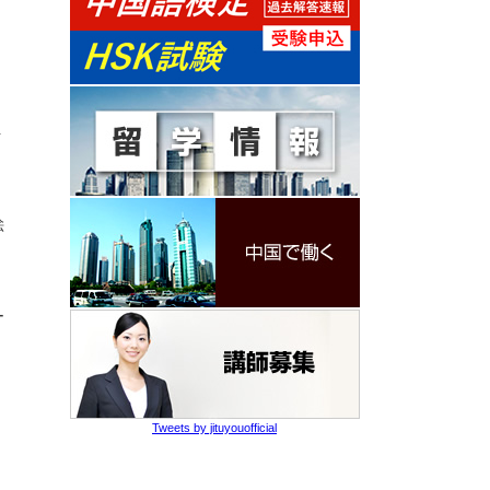
ト
絵
ー
Tweets by jituyouofficial