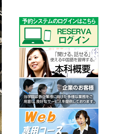
ゴ
リ
ー