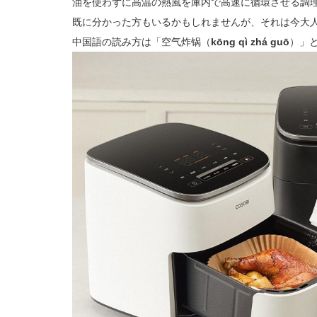
油を使わずに高温の熱風を庫内で高速に循環させる調
既に分かった方もいるかもしれませんが、それは今大
中国語の読み方は「空气炸锅（
kōng qì zhá guō
）」