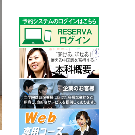
ゴ
リ
ー