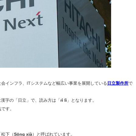
会インフラ、ITシステムなど幅広い事業を展開している
日立製作所
で
では漢字の「日立」で、読み方は「
rì lì
」となります。
気です。
「松下（
Sōng xià
）と呼ばれています。