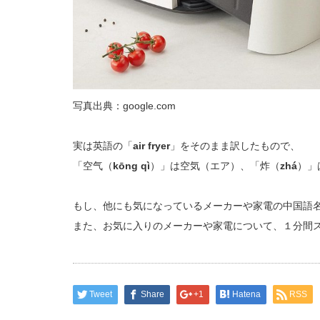
写真出典：google.com
実は英語の「
air fryer
」をそのまま訳したもので、
「空气（
kōng qì
）」は空気（エア）、「炸（
zhá
）」
もし、他にも気になっているメーカーや家電の中国語
また、お気に入りのメーカーや家電について、１分間
Tweet
Share
+1
Hatena
RSS