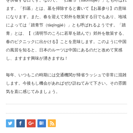
を供養する日です。なので、「扫墓节（sǎomùjié）」とも呼ばれ
ます。「扫墓」とは、墓を掃除すると書いて【お墓参り】の意味
になります。また、春を迎えて郊外を散策する日でもあり、地域
によっては「踏青节（tàqīngjié）」とも呼ばれるようです。「踏
青」とは、【（清明节のころに若草を踏んで）郊外を散策する、
春のピクニックに出かける】ことを意味します。このように中国
の風習を知ると、日本のルーツは中国にあるのだと改めて実感
し、ますます興味が湧きますね！
毎年、いつもこの時期には交通機関が帰省ラッシュで非常に混雑
します。今後もし機会があればぜひ訪ねてみて下さい。その雰囲
気を直に感じてみましょう。