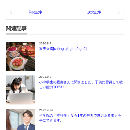
前の記事
次の記事
関連記事
2020.8.8
重庆火锅[chóng qìng huǒ guō]
2021.9.2
小中学生の親御さんに聞きました。子供に習得して欲
しい能力TOP3！
2022.4.26
当学院の「本科生」なら1年の努力で魅力ある求人を
手にできます。