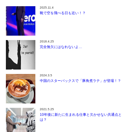
2025.11.4
靴で空を飛べる日も近い！？
2018.4.25
完全無欠にはなれないよ…
2024.3.5
中国のスターバックスで「豚角煮ラテ」が登場！？
2021.5.25
10年後に新たに生まれる仕事と欠かせない共通点と
は？